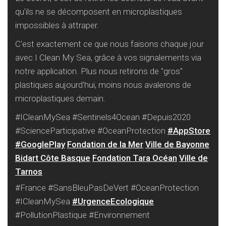
qu'ils ne se décomposent en microplastiques
impossibles à attraper.
C'est exactement ce que nous faisons chaque jour
avec I Clean My Sea, grâce à vos signalements via
notre application. Plus nous retirons de "gros"
plastiques aujourd'hui, moins nous avalerons de
microplastiques demain.
#ICleanMySea #Sentinels4Ocean #Depuis2020
#ScienceParticipative #OceanProtection
#AppStore
#GooglePlay
Fondation de la Mer
Ville de Bayonne
Bidart Côte Basque
Fondation Tara Océan
Ville de
Tarnos
#France #SansBleuPasDeVert #OceanProtection
#ICleanMySea
#UrgenceEcologique
#PollutionPlastique #Environnement