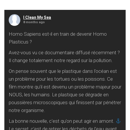
I Clean My Sea
8 months ago
Homo Sapiens est-il en train de devenir Homo
Plasticus ?
Avez-vous vu ce documentaire diffusé récemment ?
Il change totalement notre regard sur la pollution.
On pense souvent que le plastique dans l'océan est
un problème pour les tortues ou les poissons. Ce
film montre qu'il est devenu un problème majeur pour
NOUS, les humains. Le plastique se dégrade en
poussières microscopiques qui finissent par pénétrer
notre organisme.
La bonne nouvelle, c'est qu'on peut agir en amont.
Le secret, c'est de retirer les déchets de l'eau avant