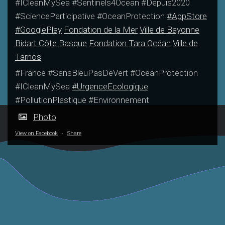
#ICleanMySea #Sentinels4Ocean #Depuis2020
#ScienceParticipative #OceanProtection
#AppStore
#GooglePlay
Fondation de la Mer
Ville de Bayonne
Bidart Côte Basque
Fondation Tara Océan
Ville de
Tarnos
#France #SansBleuPasDeVert #OceanProtection
#ICleanMySea
#UrgenceEcologique
#PollutionPlastique #Environnement
Photo
View on Facebook
·
Share