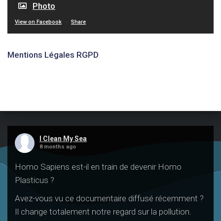
Photo
View on Facebook
·
Share
Mentions Légales RGPD
I Clean My Sea
8 months ago
Homo Sapiens est-il en train de devenir Homo
Plasticus ?
Avez-vous vu ce documentaire diffusé récemment ?
Il change totalement notre regard sur la pollution.