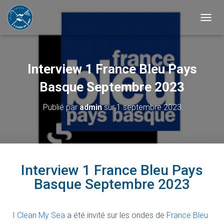
B
A
S
C
U
Interview 1 France Bleu Pays
L
E
Basque Septembre 2023​
R
L
Publié par
admin
sur
1 septembre 2023
A
N
A
V
I
G
Interview 1 France Bleu Pays
A
T
Basque Septembre 2023
I
O
N
I Clean My Sea
a été invité sur les ondes de
France Bleu