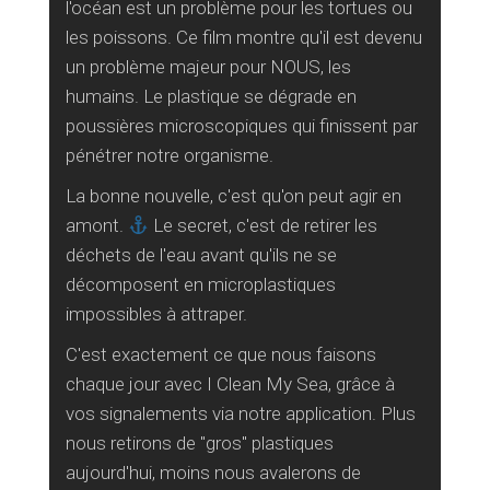
l'océan est un problème pour les tortues ou
les poissons. Ce film montre qu'il est devenu
un problème majeur pour NOUS, les
humains. Le plastique se dégrade en
poussières microscopiques qui finissent par
pénétrer notre organisme.
La bonne nouvelle, c'est qu'on peut agir en
amont.
Le secret, c'est de retirer les
déchets de l'eau avant qu'ils ne se
décomposent en microplastiques
impossibles à attraper.
C'est exactement ce que nous faisons
chaque jour avec I Clean My Sea, grâce à
vos signalements via notre application. Plus
nous retirons de "gros" plastiques
aujourd'hui, moins nous avalerons de