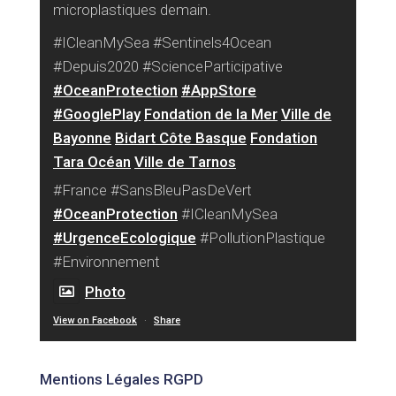
microplastiques demain.
#ICleanMySea #Sentinels4Ocean
#Depuis2020 #ScienceParticipative
#OceanProtection
#AppStore
#GooglePlay
Fondation de la Mer
Ville de
Bayonne
Bidart Côte Basque
Fondation
Tara Océan
Ville de Tarnos
#France #SansBleuPasDeVert
#OceanProtection
#ICleanMySea
#UrgenceEcologique
#PollutionPlastique
#Environnement
Photo
View on Facebook
·
Share
Mentions Légales RGPD