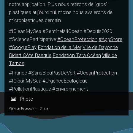
notre application. Plus nous retirons de "gros"
plastiques aujourd'hui, moins nous avalerons de
microplastiques demain.
#ICleanMySea #Sentinels4Ocean #Depuis2020
#ScienceParticipative
#OceanProtection
#AppStore
#GooglePlay
Fondation de la Mer
Ville de Bayonne
Bidart Côte Basque
Fondation Tara Océan
Ville de
Tarnos
#France #SansBleuPasDeVert
#OceanProtection
#ICleanMySea
#UrgenceEcologique
#PollutionPlastique #Environnement
Photo
View on Facebook
·
Share