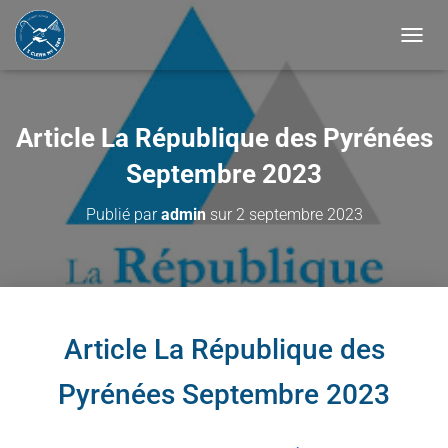
B
A
S
C
U
Article La République des Pyrénées
L
E
Septembre 2023​
R
L
Publié par
admin
sur
2 septembre 2023
A
N
A
V
I
G
A
Article La République des
T
I
Pyrénées Septembre 2023
O
N