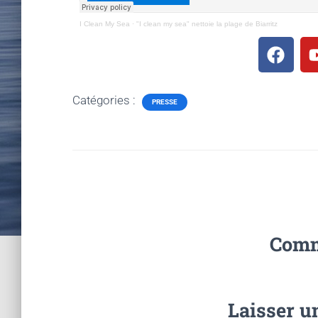
I Clean My Sea
·
"I clean my sea" nettoie la plage de Biarritz
Catégories :
PRESSE
Comm
Laisser 