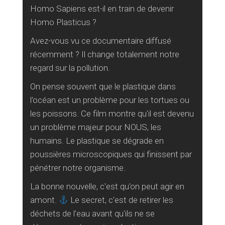
Homo Sapiens est-il en train de devenir
Homo Plasticus ?
Avez-vous vu ce documentaire diffusé
récemment ? Il change totalement notre
regard sur la pollution.
On pense souvent que le plastique dans
l'océan est un problème pour les tortues ou
les poissons. Ce film montre qu'il est devenu
un problème majeur pour NOUS, les
humains. Le plastique se dégrade en
poussières microscopiques qui finissent par
pénétrer notre organisme.
La bonne nouvelle, c'est qu'on peut agir en
amont.
Le secret, c'est de retirer les
déchets de l'eau avant qu'ils ne se