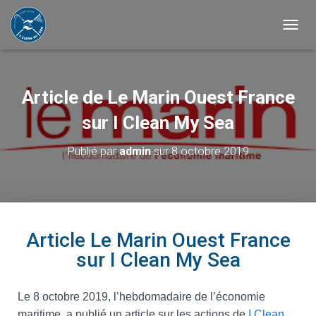
B
A
S
C
U
Article de Le Marin Ouest France
L
E
sur I Clean My Sea
R
L
Publié par
admin
sur
8 octobre 2019
A
N
A
V
I
G
Article Le Marin Ouest France
A
T
sur I Clean My Sea
I
O
N
Le 8 octobre 2019, l’hebdomadaire de l’économie
maritime
a publié un article sur les actions de
I Clean