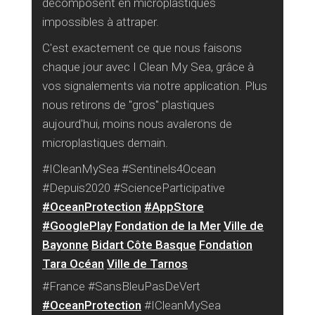
décomposent en microplastiques
impossibles à attraper.
C'est exactement ce que nous faisons
chaque jour avec I Clean My Sea, grâce à
vos signalements via notre application. Plus
nous retirons de "gros" plastiques
aujourd'hui, moins nous avalerons de
microplastiques demain.
#ICleanMySea #Sentinels4Ocean
#Depuis2020 #ScienceParticipative
#OceanProtection
#AppStore
#GooglePlay
Fondation de la Mer
Ville de
Bayonne
Bidart Côte Basque
Fondation
Tara Océan
Ville de Tarnos
#France #SansBleuPasDeVert
#OceanProtection
#ICleanMySea