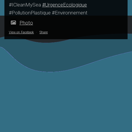
#ICleanMySea
#UrgenceEcologique
#PollutionPlastique #Environnement
Photo
View on Facebook
·
Share
Interview France
Article NeoZone
Bleu Pays Basque
Octobre 2023
Octobre 2023​