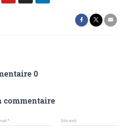
entaire 0
n commentaire
mail
*
Site web